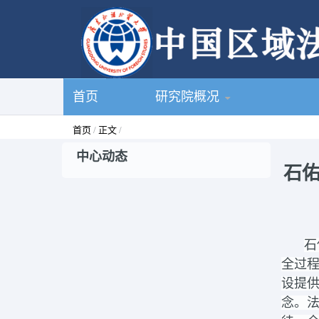
首页
研究院概况
首页
/
正文
/
中心动态
石佑
石
全过
设提
念。