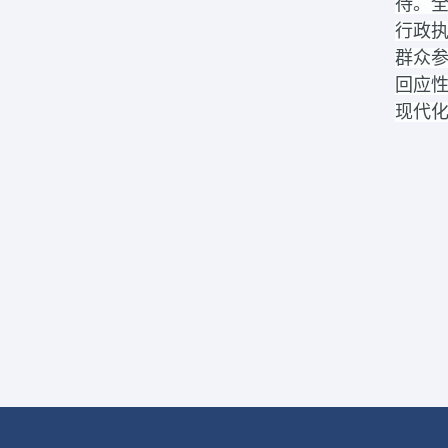
待。
行政
群众
回应
现代